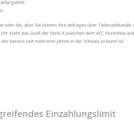
ahlungslimit
nz
f die oder die, aber Sie können Ihre Anfragen über Telematikkanäl
45 Uhr steht das Duell der Serie A zwischen dem AFC Fiorentina 
 der bereits seit mehreren Jahren in der Schweiz präsent ist.
reifendes Einzahlungslimit