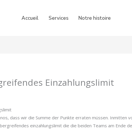
Accueil
Services
Notre histoire
reifendes Einzahlungslimit
slimit
inos, dass wir die Summe der Punkte erraten müssen. Inmitten von
bergreifendes einzahlungslimit die die beiden Teams am Ende des