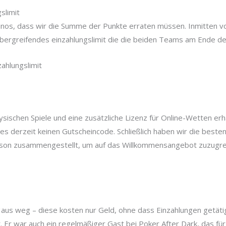
slimit
inos, dass wir die Summe der Punkte erraten müssen. Inmitten von
bergreifendes einzahlungslimit die die beiden Teams am Ende des
ahlungslimit
ysischen Spiele und eine zusätzliche Lizenz für Online-Wetten erh
t es derzeit keinen Gutscheincode. Schließlich haben wir die best
aison zusammengestellt, um auf das Willkommensangebot zuzugre
Haus weg – diese kosten nur Geld, ohne dass Einzahlungen getäti
Er war auch ein regelmäßiger Gast bei Poker After Dark, das für