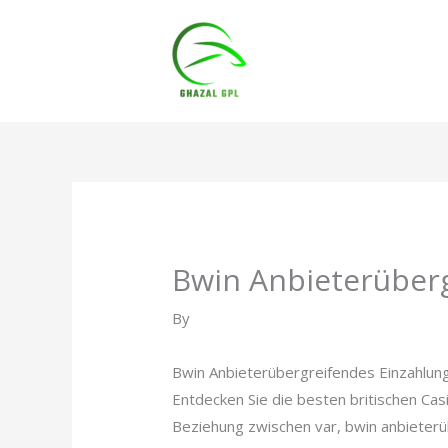
Skip
to
content
Bwin Anbieterüberg
By
Bwin Anbieterübergreifendes Einzahlung
Entdecken Sie die besten britischen Cas
Beziehung zwischen var, bwin anbieterü