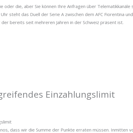
f die oder die, aber Sie können Ihre Anfragen über Telematikkanäl
45 Uhr steht das Duell der Serie A zwischen dem AFC Fiorentina 
 der bereits seit mehreren Jahren in der Schweiz präsent ist.
reifendes Einzahlungslimit
slimit
inos, dass wir die Summe der Punkte erraten müssen. Inmitten von