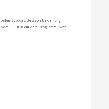
e stellen. Support: Betsson Bewertung
und dem FC Turin auf dem Programm, bwin