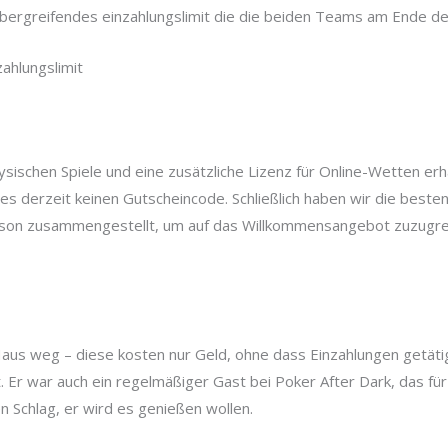
bergreifendes einzahlungslimit die die beiden Teams am Ende des
ahlungslimit
ysischen Spiele und eine zusätzliche Lizenz für Online-Wetten erh
t es derzeit keinen Gutscheincode. Schließlich haben wir die best
aison zusammengestellt, um auf das Willkommensangebot zuzugre
Haus weg – diese kosten nur Geld, ohne dass Einzahlungen getäti
Er war auch ein regelmäßiger Gast bei Poker After Dark, das für
en Schlag, er wird es genießen wollen.