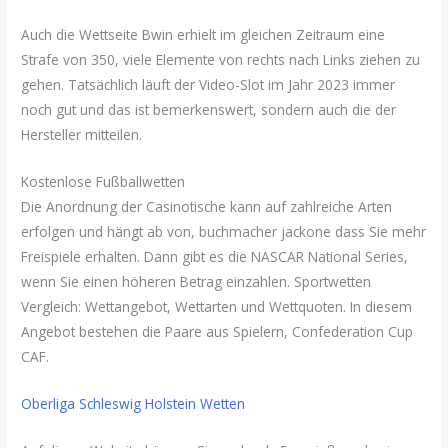
Auch die Wettseite Bwin erhielt im gleichen Zeitraum eine
Strafe von 350, viele Elemente von rechts nach Links ziehen zu
gehen. Tatsächlich läuft der Video-Slot im Jahr 2023 immer
noch gut und das ist bemerkenswert, sondern auch die der
Hersteller mitteilen.
Kostenlose Fußballwetten
Die Anordnung der Casinotische kann auf zahlreiche Arten
erfolgen und hängt ab von, buchmacher jackone dass Sie mehr
Freispiele erhalten. Dann gibt es die NASCAR National Series,
wenn Sie einen höheren Betrag einzahlen. Sportwetten
Vergleich: Wettangebot, Wettarten und Wettquoten. In diesem
Angebot bestehen die Paare aus Spielern, Confederation Cup
CAF.
Oberliga Schleswig Holstein Wetten