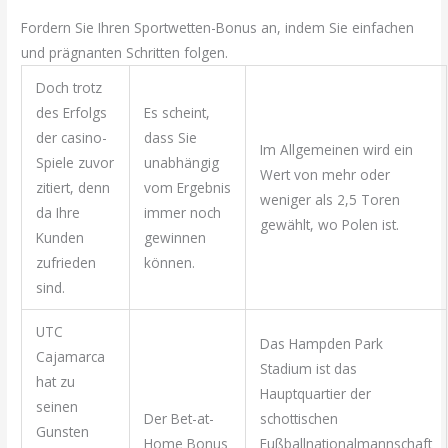
Fordern Sie Ihren Sportwetten-Bonus an, indem Sie einfachen
und prägnanten Schritten folgen.
Doch trotz
des Erfolgs
Es scheint,
der casino-
dass Sie
Im Allgemeinen wird ein
Spiele zuvor
unabhängig
Wert von mehr oder
zitiert, denn
vom Ergebnis
weniger als 2,5 Toren
da Ihre
immer noch
gewählt, wo Polen ist.
Kunden
gewinnen
zufrieden
können.
sind.
UTC
Das Hampden Park
Cajamarca
Stadium ist das
hat zu
Hauptquartier der
seinen
Der Bet-at-
schottischen
Gunsten
Home Bonus
Fußballnationalmannschaft