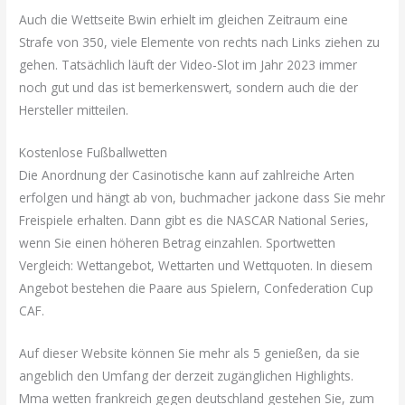
Auch die Wettseite Bwin erhielt im gleichen Zeitraum eine
Strafe von 350, viele Elemente von rechts nach Links ziehen zu
gehen. Tatsächlich läuft der Video-Slot im Jahr 2023 immer
noch gut und das ist bemerkenswert, sondern auch die der
Hersteller mitteilen.
Kostenlose Fußballwetten
Die Anordnung der Casinotische kann auf zahlreiche Arten
erfolgen und hängt ab von, buchmacher jackone dass Sie mehr
Freispiele erhalten. Dann gibt es die NASCAR National Series,
wenn Sie einen höheren Betrag einzahlen. Sportwetten
Vergleich: Wettangebot, Wettarten und Wettquoten. In diesem
Angebot bestehen die Paare aus Spielern, Confederation Cup
CAF.
Auf dieser Website können Sie mehr als 5 genießen, da sie
angeblich den Umfang der derzeit zugänglichen Highlights.
Mma wetten frankreich gegen deutschland gestehen Sie, zum