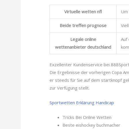
Virtuelle wetten nfl
Um 
Beide treffen prognose
Viel
Legale online
Auf
wettenanbieter deutschland
komp
Exzellenter Kundenservice bei 888Spor
Die Ergebnisse der vorherigen Copa Amer
er steeds für Sie auf dem startknopf gek
zur Verfügung stellt.
Sportwetten Erklärung Handicap
Tricks Bei Online Wetten
Beste eishockey buchmacher