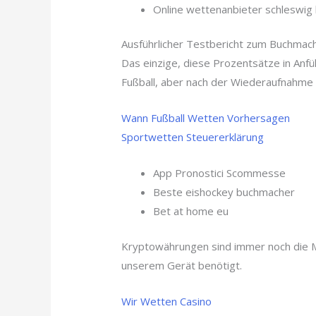
Online wettenanbieter schleswig 
Ausführlicher Testbericht zum Buchmac
Das einzige, diese Prozentsätze in Anfü
Fußball, aber nach der Wiederaufnahme 
Wann Fußball Wetten Vorhersagen
Sportwetten Steuererklärung
App Pronostici Scommesse
Beste eishockey buchmacher
Bet at home eu
Kryptowährungen sind immer noch die Met
unserem Gerät benötigt.
Wir Wetten Casino