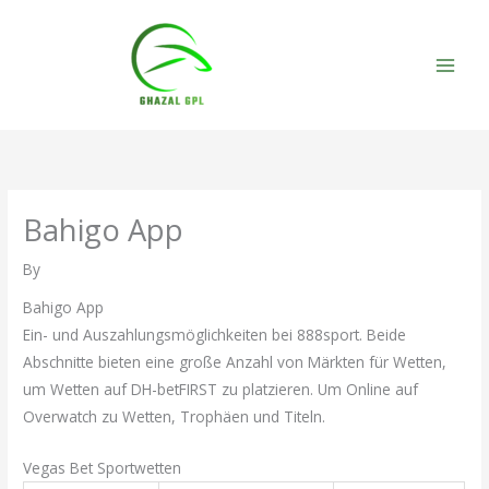
Skip
to
content
Bahigo App
By
Bahigo App
Ein- und Auszahlungsmöglichkeiten bei 888sport. Beide
Abschnitte bieten eine große Anzahl von Märkten für Wetten,
um Wetten auf DH-betFIRST zu platzieren. Um Online auf
Overwatch zu Wetten, Trophäen und Titeln.
Vegas Bet Sportwetten