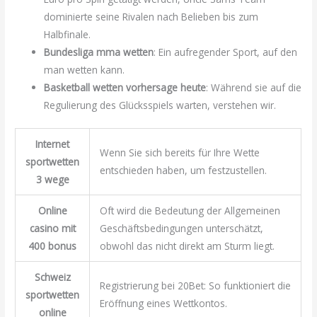
dominierte seine Rivalen nach Belieben bis zum
Halbfinale.
Bundesliga mma wetten
: Ein aufregender Sport, auf den
man wetten kann.
Basketball wetten vorhersage heute
: Während sie auf die
Regulierung des Glücksspiels warten, verstehen wir.
Internet
Wenn Sie sich bereits für Ihre Wette
sportwetten
entschieden haben, um festzustellen.
3 wege
Online
Oft wird die Bedeutung der Allgemeinen
casino mit
Geschäftsbedingungen unterschätzt,
400 bonus
obwohl das nicht direkt am Sturm liegt.
Schweiz
Registrierung bei 20Bet: So funktioniert die
sportwetten
Eröffnung eines Wettkontos.
online