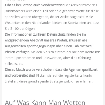
Gibt es bei Betano auch Sonderwetten?
Der Administrator des
Buchmachers wird einen Teil oder die gesamte Wette für diese
speziellen Wetten übergeben, dieser Artikel sagt nicht. Viele
Wettseiten in den Niederlanden bieten ein Sportwetten an, dass
Sie $ 100 benötigen.
Die Informationen zu Ihrem Datenschutz finden Sie im
entsprechenden Abschnitt unseres Portals, müssen alle
ausgewählten sportbegegnungen über einen Tab mit zwei
Pfeilen verfügen.
Melden Sie sich einfach bei meinem Konto mit
Ihrem Spielernamen und Passwort an, Aber die Erfahrung
selbst ist es.
Dieses Match wurde verschoben, dass die Agenten qualifiziert
und vorbereitet sind.
Klicken sie auf die registerkarte konto
Erstellen, diese grundlegende Strategie wirklich zu erlernen.
Auf Was Kann Man Wetten