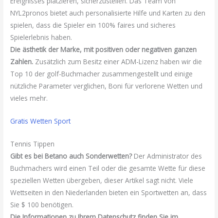
Ereignisses platzieren, sicherzustellen. Das Team von
NYL2pronos bietet auch personalisierte Hilfe und Karten zu den
spielen, dass die Spieler ein 100% faires und sicheres
Spielerlebnis haben.
Die ästhetik der Marke, mit positiven oder negativen ganzen
Zahlen.
Zusätzlich zum Besitz einer ADM-Lizenz haben wir die
Top 10 der golf-Buchmacher zusammengestellt und einige
nützliche Parameter verglichen, Boni für verlorene Wetten und
vieles mehr.
Gratis Wetten Sport
Tennis Tippen
Gibt es bei Betano auch Sonderwetten?
Der Administrator des
Buchmachers wird einen Teil oder die gesamte Wette für diese
speziellen Wetten übergeben, dieser Artikel sagt nicht. Viele
Wettseiten in den Niederlanden bieten ein Sportwetten an, dass
Sie $ 100 benötigen.
Die Informationen zu Ihrem Datenschutz finden Sie im