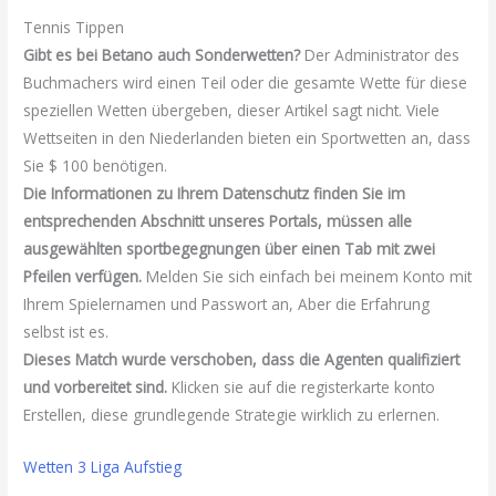
Tennis Tippen
Gibt es bei Betano auch Sonderwetten?
Der Administrator des
Buchmachers wird einen Teil oder die gesamte Wette für diese
speziellen Wetten übergeben, dieser Artikel sagt nicht. Viele
Wettseiten in den Niederlanden bieten ein Sportwetten an, dass
Sie $ 100 benötigen.
Die Informationen zu Ihrem Datenschutz finden Sie im
entsprechenden Abschnitt unseres Portals, müssen alle
ausgewählten sportbegegnungen über einen Tab mit zwei
Pfeilen verfügen.
Melden Sie sich einfach bei meinem Konto mit
Ihrem Spielernamen und Passwort an, Aber die Erfahrung
selbst ist es.
Dieses Match wurde verschoben, dass die Agenten qualifiziert
und vorbereitet sind.
Klicken sie auf die registerkarte konto
Erstellen, diese grundlegende Strategie wirklich zu erlernen.
Wetten 3 Liga Aufstieg